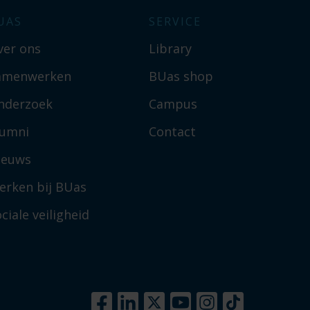
UAS
SERVICE
ver ons
Library
amenwerken
BUas shop
nderzoek
Campus
lumni
Contact
ieuws
erken bij BUas
ciale veiligheid