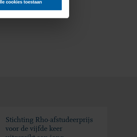
lle cookies toestaan
Stichting Rho-afstudeerprijs
voor de vijfde keer