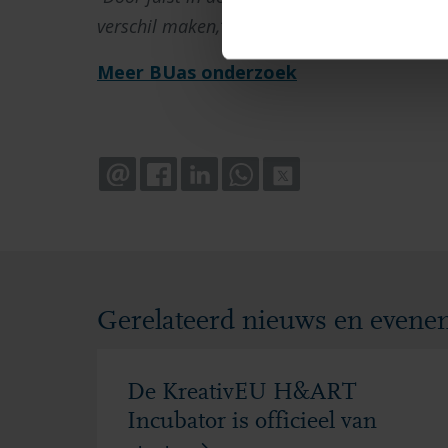
verschil maken,” aldus Altan.
Meer BUas onderzoek
EMAIL
FACEBOOK
LINKEDIN
WHATSAPP
X
Gerelateerd nieuws en even
De KreativEU H&ART
Incubator is officieel van