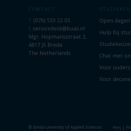
CONTACT
STUDIEKEU
T
(076) 533 22 03
Open dagen
E
servicedesk@buas.nl
Hulp bij stu
Mgr. Hopmansstraat 2,
Studiekeuzea
4817 JS Breda
The Netherlands
Chat met on
Voor ouders
Voor decan
© Breda University of Applied Sciences
Pers
|
Pr