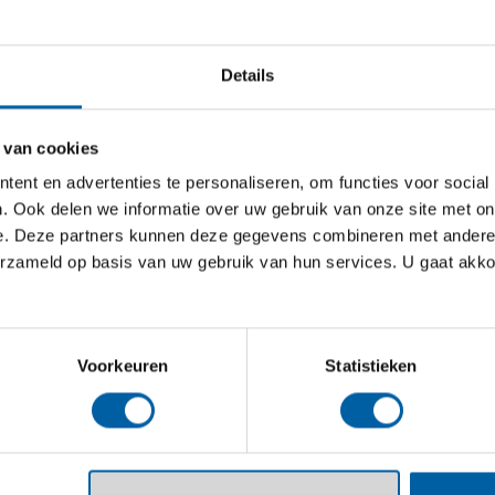
s meenemen naar huis. Dat maakt dit project
Details
 van cookies
e aandacht voor het keuken- en
ent en advertenties te personaliseren, om functies voor social
ardigheden en werkomgeving zijn cruciaal voor
. Ook delen we informatie over uw gebruik van onze site met on
ties. Daarom ontwikkelt BUas praktische tools
e. Deze partners kunnen deze gegevens combineren met andere i
erzameld op basis van uw gebruik van hun services. U gaat akk
 agent’ op de werkvloer.
Voorkeuren
Statistieken
dag voor voedselzekerheid, vormt het
project sluit aan bij het Nationaal
raagt bij aan internationale klimaatdoelen.
ntines verandering aan te brengen, kunnen we écht