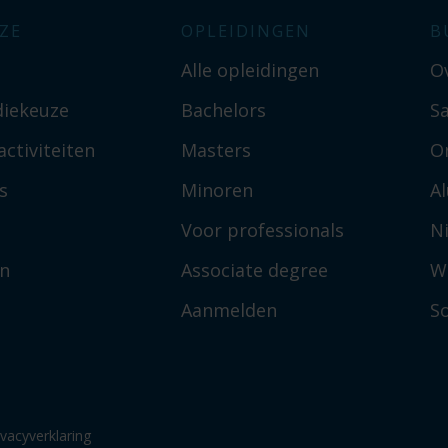
ZE
OPLEIDINGEN
B
Alle opleidingen
O
diekeuze
Bachelors
S
ctiviteiten
Masters
O
s
Minoren
A
Voor professionals
N
en
Associate degree
W
Aanmelden
So
ivacyverklaring