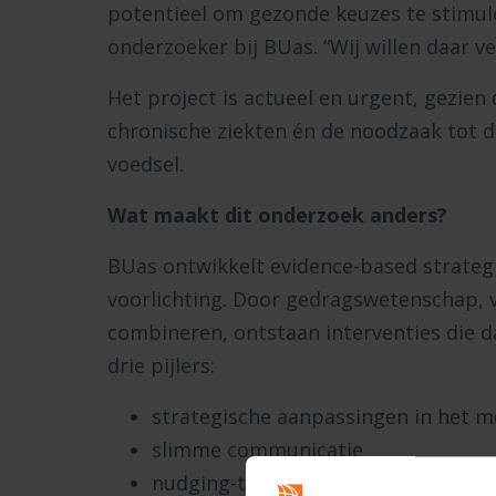
potentieel om gezonde keuzes te stimuler
onderzoeker bij BUas. “Wij willen daar v
Het project is actueel en urgent, gezie
chronische ziekten én de noodzaak tot
voedsel.
Wat maakt dit onderzoek anders?
BUas ontwikkelt evidence-based strategi
voorlichting. Door gedragswetenschap, 
combineren, ontstaan interventies die da
drie pijlers:
strategische aanpassingen in het 
slimme communicatie
nudging-technieken die gezonde ke