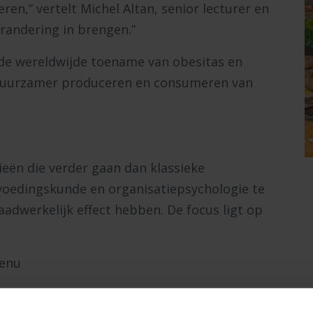
en,” vertelt Michel Altan, senior lecturer en
erandering in brengen.”
n de wereldwijde toename van obesitas en
 duurzamer produceren en consumeren van
eën die verder gaan dan klassieke
voedingskunde en organisatiepsychologie te
adwerkelijk effect hebben. De focus ligt op
menu
uzes makkelijker maken