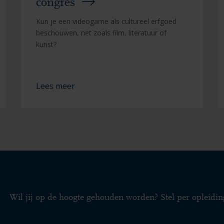
congres
Kun je een videogame als cultureel erfgoed
beschouwen, net zoals film, literatuur of
kunst?
Lees meer
Wil jij op de hoogte gehouden worden? Stel per opleidin