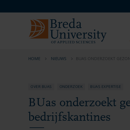
Overslaan
Overslaan
Overslaan
Service
en
en
en
menu
naar
naar
naar
NL
de
de
de
inhoud
navigatie
footer
gaan
gaan
gaan
HOME
NIEUWS
BUAS ONDERZOEKT GEZOND
OVER BUAS
ONDERZOEK
BUAS EXPERTISE
BUas onderzoekt ge
bedrijfskantines