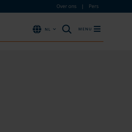
Over ons
Pers
MENU
NL