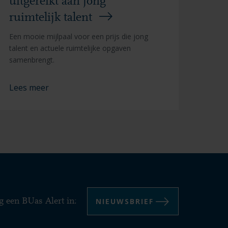
uitgereikt aan jong
ruimtelijk talent
Een mooie mijlpaal voor een prijs die jong
talent en actuele ruimtelijke opgaven
samenbrengt.
Lees meer
NIEUWSBRIEF
g een BUas Alert in: