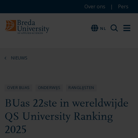
Service
Overslaan
Overslaan
Overslaan
Over ons
Pers
en
en
en
menu
naar
naar
naar
NL
NL
de
de
de
inhoud
navigatie
footer
gaan
gaan
gaan
NIEUWS
OVER BUAS
ONDERWIJS
RANGLIJSTEN
BUas 22ste in wereldwijde
QS University Ranking
2025