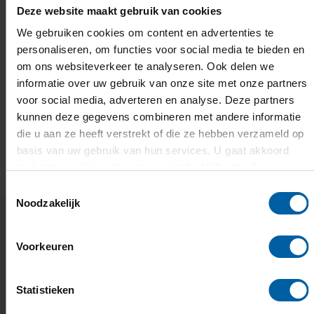
Deze website maakt gebruik van cookies
We gebruiken cookies om content en advertenties te
personaliseren, om functies voor social media te bieden en
om ons websiteverkeer te analyseren. Ook delen we
informatie over uw gebruik van onze site met onze partners
voor social media, adverteren en analyse. Deze partners
kunnen deze gegevens combineren met andere informatie
die u aan ze heeft verstrekt of die ze hebben verzameld op
EMAIL
FACEBOOK
LINKEDIN
WHATSAPP
X
basis van uw gebruik van hun services. U gaat akkoord
met onze cookies als u onze website blijft gebruiken.
Toestemmingsselectie
Noodzakelijk
Gerelateerd nieuws en evenementen
Voorkeuren
De KreativEU H&ART Incubator
Statistieken
is officieel van start