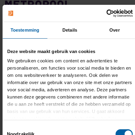
Toestemming
Details
Over
Deze website maakt gebruik van cookies
We gebruiken cookies om content en advertenties te
personaliseren, om functies voor social media te bieden en
om ons websiteverkeer te analyseren. Ook delen we
informatie over uw gebruik van onze site met onze partners
voor social media, adverteren en analyse. Deze partners
kunnen deze gegevens combineren met andere informatie
die u aan ze heeft verstrekt of die ze hebben verzameld op
Who are our main collaborating
basis van uw gebruik van hun services. U gaat akkoord
met onze cookies als u onze website blijft gebruiken.
partners?
Toestemmingsselectie
De Effenaar, 4DR Studios, Wildvreemd, Natlab,
Noodzakelijk