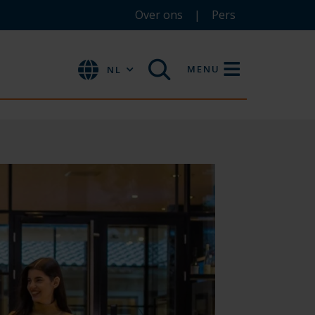
Over ons
Pers
MENU
NL