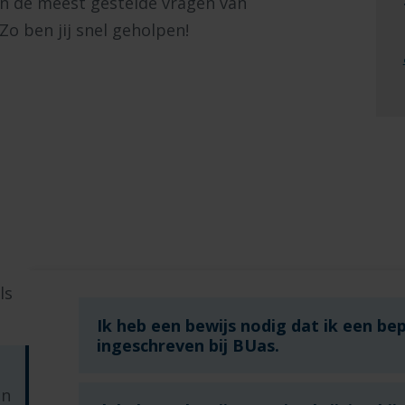
en de meest gestelde vragen van
Zo ben jij snel geholpen!
ls
Ik heb een bewijs nodig dat ik een be
ingeschreven bij BUas.
en