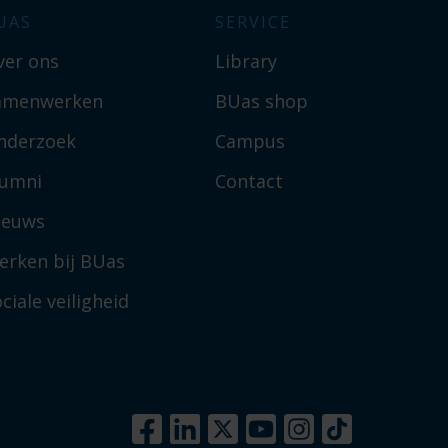
UAS
SERVICE
ver ons
Library
amenwerken
BUas shop
nderzoek
Campus
lumni
Contact
ieuws
erken bij BUas
ciale veiligheid