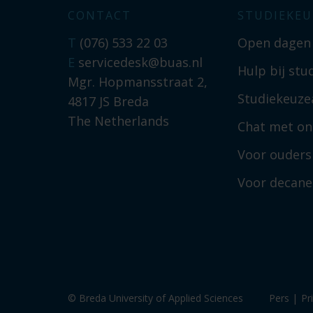
CONTACT
STUDIEKEU
T
(076) 533 22 03
Open dagen
E
servicedesk@buas.nl
Hulp bij stu
Mgr. Hopmansstraat 2,
Studiekeuzea
4817 JS Breda
The Netherlands
Chat met on
Voor ouders
Voor decan
© Breda University of Applied Sciences
Pers
|
Pr