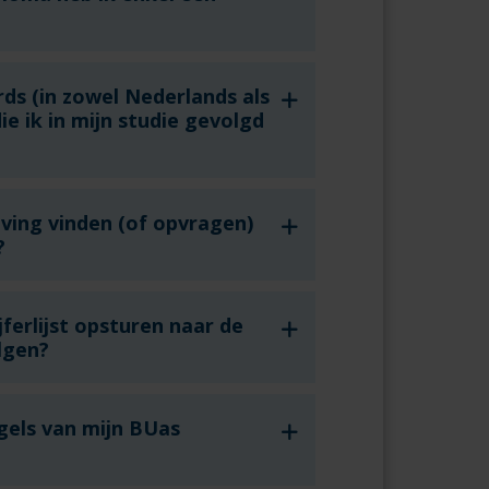
rds (in zowel Nederlands als
e ik in mijn studie gevolgd
jving vinden (of opvragen)
?
ferlijst opsturen naar de
lgen?
gels van mijn BUas