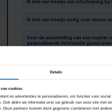
Ik heb een bewijs van uitschrijving bij
Ik heb een bewijs nodig over niveau
Voor de aanmelding van een master s
gedetailleerde informatie geven over
heb gedurende 2009 – 2013. Ik kan dez
kan ik deze informatie vinden?
Tijdens mijn Bachelor Tourism studie 
Details
uitwisseling en een stage gedaan in h
staat niet op mijn diploma en diplom
ik een bewijs krijgen waar en wanneer 
 van cookies
stage heb gedaan?
ent en advertenties te personaliseren, om functies voor social
. Ook delen we informatie over uw gebruik van onze site met on
e. Deze partners kunnen deze gegevens combineren met andere i