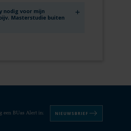
cy nodig voor mijn
bijv. Masterstudie buiten
NIEUWSBRIEF
g een BUas Alert in: