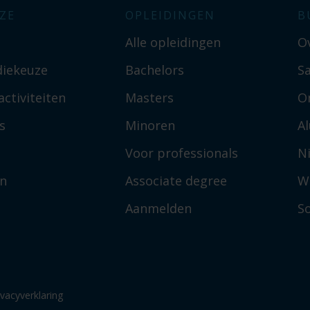
ZE
OPLEIDINGEN
B
Alle opleidingen
O
diekeuze
Bachelors
S
ctiviteiten
Masters
O
s
Minoren
A
Voor professionals
N
en
Associate degree
W
Aanmelden
So
ivacyverklaring