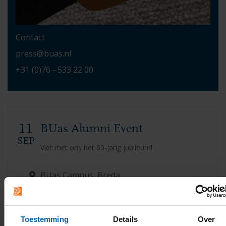
Contact
press@buas.nl
+31 (0)76 - 533 22 00
11
BUas Alumni Event
SEP
Vier met ons het 60-jarig jubileum!
BUas Campus, Breda
Lees meer
OVER BUAS
ALUMNI
BUAS 60 JAAR!
Toestemming
Details
Over