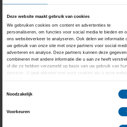
Deze website maakt gebruik van cookies
11
Opening Academisch Jaar 2026
We gebruiken cookies om content en advertenties te
SEP
personaliseren, om functies voor social media te bieden en 
BUas opent op 11 september het academisch
ons websiteverkeer te analyseren. Ook delen we informatie 
jaar, met minister Tom Berendsen als
uw gebruik van onze site met onze partners voor social medi
gastspreker.
adverteren en analyse. Deze partners kunnen deze gegeven
combineren met andere informatie die u aan ze heeft verstre
14:30 - 16:45
of die ze hebben verzameld op basis van uw gebruik van hu
BUas campus
services. U gaat akkoord met onze cookies als u onze websi
Lees meer
blijft gebruiken.
OVER BUAS
ONDERWIJS
BUAS 60 JAAR!
Toestemmingsselectie
Noodzakelijk
Voorkeuren
5
Webinar voor ouders: het