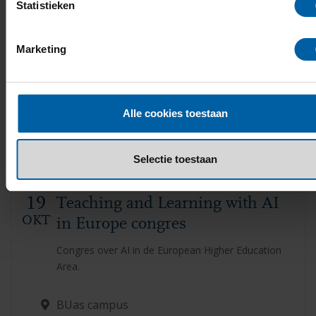
Statistieken
OKT
puberbrein en de studiekeuze
Een studie kiezen; hoe kun je als ouder helpen?
Marketing
19:30 - 20:15
Online
Alle cookies toestaan
Info & aanmelden
Selectie toestaan
19
Teaching and Learning with AI
OKT
in Europe congres
Congres over AI in de European Higher Education
Area.
BUas campus