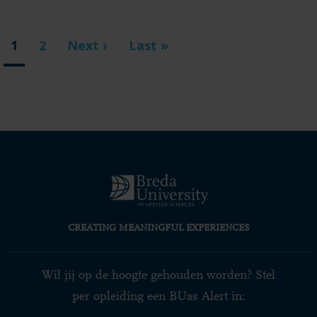
Paginering
Huidige
1
Page
2
Volgende
Next ›
Laatste
Last »
pagina
pagina
pagina
CREATING MEANINGFUL EXPERIENCES
Wil jij op de hoogte gehouden worden? Stel
per opleiding een BUas Alert in: