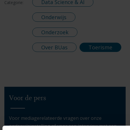
Data Science & AI
Categorie:
Onderwijs
Onderzoek
Over BUas
Toerisme
Voor de pers
Voor mediagerelateerde vragen over onze
onderwijsinstelling of voor een interview met een