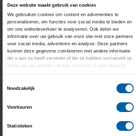
Deze website maakt gebruik van cookies
Data Science & AI
We gebruiken cookies om content en advertenties te
personaliseren, om functies voor social media te bieden en
om ons websiteverkeer te analyseren. Ook delen we
informatie over uw gebruik van onze site met onze partners
Programma Opening Academisch Jaar
voor social media, adverteren en analyse. Deze partners
14:30 – 15:00 Welkom
kunnen deze gegevens combineren met andere informatie
die u aan ze heeft verstrekt of die ze hebben verzameld op
15:00 – 15:05 Welkom door presentator
basis van uw gebruik van hun services. U gaat akkoord
Lauryn Kimani
met onze cookies als u onze website blijft gebruiken.
15:05 – 15:15 Welkomstwoord door Jorrit
Toestemmingsselectie
Snijder, Voorzitter van het College van
Noodzakelijk
Bestuur
15:15 – 15:30 Toespraak door Tom
Voorkeuren
Berendsen, Minister van Buitenlandse
Zaken
Statistieken
15:30 – 16:00 Power Speech Yoy Bergs &