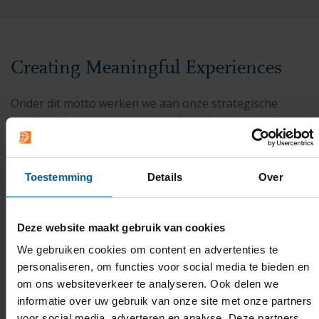
Creating Meaningful Experiences
Onder dit motto werken we aan onze strategische
ambities. Het concept van onze learning communities is
uitgegroeid tot een waardevolle leerervaring voor
iedereen en de samenwerking met partners in
onderwijs, onderzoek en het werkveld is sterk.
Toestemming
Details
Over
Mondiale betrokkenheid, nieuwsgierig zijn naar de
wereld en de mensen om ons heen, oog hebben voor
elkaar en onze omgeving, dat is leidend in alles wat we
Deze website maakt gebruik van cookies
doen. Het bepaalt wie we zijn en hoe we werken op
We gebruiken cookies om content en advertenties te
onze inspirerende campus in Breda en ver daarbuiten.
personaliseren, om functies voor social media te bieden en
En daar zijn we trots op.
om ons websiteverkeer te analyseren. Ook delen we
informatie over uw gebruik van onze site met onze partners
voor social media, adverteren en analyse. Deze partners