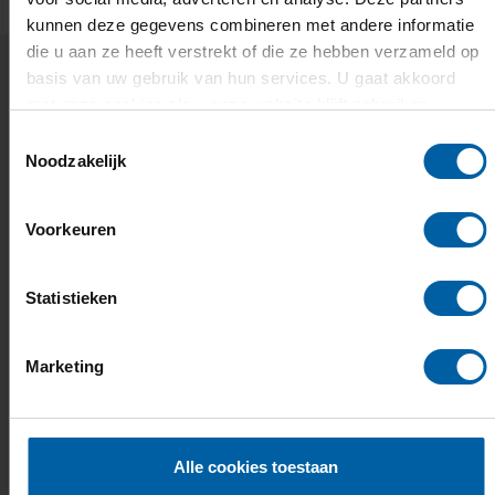
kunnen deze gegevens combineren met andere informatie
die u aan ze heeft verstrekt of die ze hebben verzameld op
basis van uw gebruik van hun services. U gaat akkoord
met onze cookies als u onze website blijft gebruiken.
Toestemmingsselectie
Noodzakelijk
Voorkeuren
Statistieken
Marketing
Wie we zijn
Wat onze organisatie kenmerkt,
hebben we hier op een rij gezet.
Alle cookies toestaan