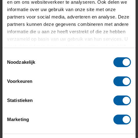
en om ons websiteverkeer te analyseren. Ook delen we
Tijdens je studie Built Environment werk je
informatie over uw gebruik van onze site met onze
samen met een groepje studenten aan
partners voor social media, adverteren en analyse. Deze
partners kunnen deze gegevens combineren met andere
opdrachten uit de praktijk. Zulke opdrachten
informatie die u aan ze heeft verstrekt of die ze hebben
kunnen complex zijn, omdat er vaak
verzameld op basis van uw gebruik van hun services. U
verschillende partijen betrokken zijn die
gaat akkoord met onze cookies als u onze website blijft
verschillende belangen kunnen hebben. Denk
gebruiken.
Toestemmingsselectie
Noodzakelijk
aan de gemeente, ontwikkelaars,
maatschappelijke organisaties en – niet te
Voorkeuren
vergeten – de burgers. Voor deze partijen werk
je over een langere periode (maximaal één
semester) in een learning community aan de
Statistieken
opdracht.
Marketing
Learning community