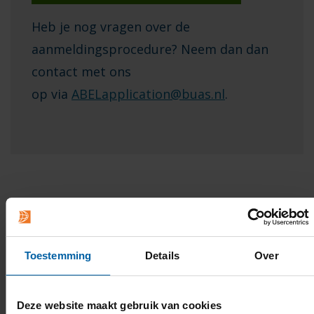
Heb je nog vragen over de
aanmeldingsprocedure? Neem dan dan
contact met ons
op via
ABELapplication@buas.nl
.
Nederlandse studenten
Toestemming
Details
Over
Zet deze data in je agenda:
Vóór of op 1 mei aanmelden in Studielink
Deze website maakt gebruik van cookies