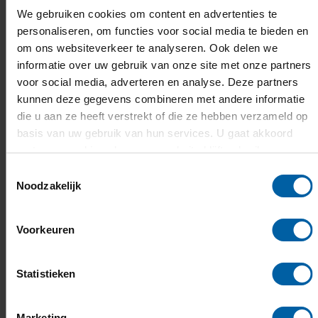
Meld je je op tijd aan en rond je de
We gebruiken cookies om content en advertenties te
studiekeuzeactiviteit af? Dan kun je – als je
personaliseren, om functies voor social media te bieden en
toelaatbaar bent – gewoon starten.
om ons websiteverkeer te analyseren. Ook delen we
Na 1 mei aanmelden
informatie over uw gebruik van onze site met onze partners
Later aanmelden kan vaak nog. We kijken graag
voor social media, adverteren en analyse. Deze partners
met je mee. Houd er wel rekening mee dat het
kunnen deze gegevens combineren met andere informatie
studieadvies zwaarder kan meewegen (het kan
die u aan ze heeft verstrekt of die ze hebben verzameld op
bindend zijn) en dat sommige stappen sneller
basis van uw gebruik van hun services. U gaat akkoord
moeten worden doorlopen.
met onze cookies als u onze website blijft gebruiken.
Alles uiterlijk 31 augustus rond
Toestemmingsselectie
Upload je documenten en regel je de betaling van
Noodzakelijk
je collegegeld. Dan ben jij helemaal klaar voor de
start in september.
Voorkeuren
Let op: Voor Studielink heb je DigiD nodig.
Vraag deze
op tijd aan
, aanvragen + activeren kost een paar
Statistieken
werkdagen.
Aanmelding: De stappen
Marketing