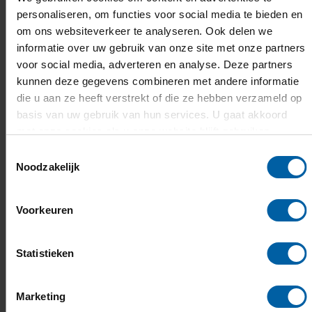
verhaalontwerp voor interactieve
personaliseren, om functies voor social media te bieden en
museumbelevingen). Onze aanpak bestaat
om ons websiteverkeer te analyseren. Ook delen we
uit het nemen van de inhoud van LTG-
informatie over uw gebruik van onze site met onze partners
belevingen en deze te laden met
voor social media, adverteren en analyse. Deze partners
kunnen deze gegevens combineren met andere informatie
Storytelling op een manier die de emoties
die u aan ze heeft verstrekt of die ze hebben verzameld op
van mensen aanspreekt. Deze
basis van uw gebruik van hun services. U gaat akkoord
ontwerpprojecten worden uitgevoerd
met onze cookies als u onze website blijft gebruiken.
samen met geselecteerde,
Toestemmingsselectie
Noodzakelijk
interdisciplinaire teams van BUas-
onderzoekers, Storytellingexperts en
studenten. Co-creatie met klanten en
Voorkeuren
andere externe belanghebbenden staat
centraal.
Statistieken
Dit lectoraat Storytelling is nauw verbonden
Marketing
met de lectoraat
Leisure and Tourism