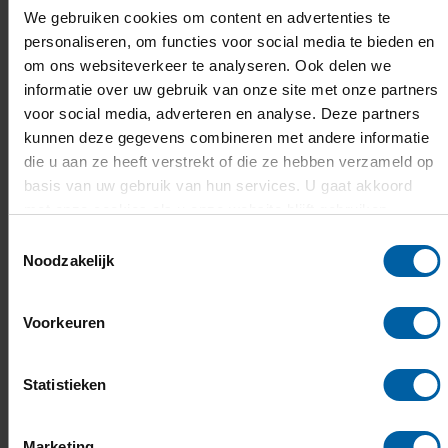
van deze dynamiek, maar ook actief bijdragen
We gebruiken cookies om content en advertenties te
aan beleid en praktische toepassingen.
personaliseren, om functies voor social media te bieden en
om ons websiteverkeer te analyseren. Ook delen we
Daarmee wil het lectoraat, via onderzoek en
informatie over uw gebruik van onze site met onze partners
onderwijs, werken aan een meer inclusieve en
voor social media, adverteren en analyse. Deze partners
verbonden samenleving.
kunnen deze gegevens combineren met andere informatie
die u aan ze heeft verstrekt of die ze hebben verzameld op
basis van uw gebruik van hun services. U gaat akkoord
Door verschillende perspectieven te verbinden
met onze cookies als u onze website blijft gebruiken.
en inclusieve plekken te creëren voor meer
Toestemmingsselectie
betrokkenheid, helpt dit lectoraat om de
Noodzakelijk
effecten van toenemende polarisatie te
verminderen. Dit leidt uiteindelijk tot meer
Voorkeuren
veerkracht en verbinding in gemeenschappen in
een tijd van ingrijpende maatschappelijke
Statistieken
verandering.
Marketing