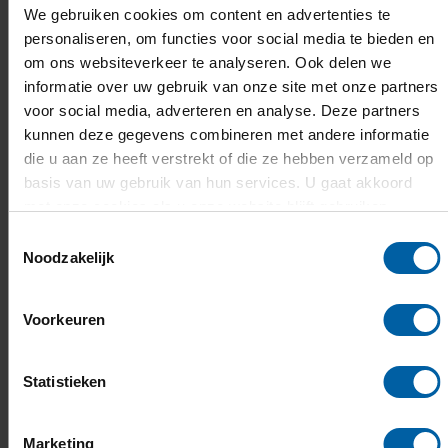
We gebruiken cookies om content en advertenties te
CHANGE MY REGISTRATION
personaliseren, om functies voor social media te bieden en
om ons websiteverkeer te analyseren. Ook delen we
informatie over uw gebruik van onze site met onze partners
voor social media, adverteren en analyse. Deze partners
kunnen deze gegevens combineren met andere informatie
die u aan ze heeft verstrekt of die ze hebben verzameld op
NAME
basis van uw gebruik van hun services. U gaat akkoord
met onze cookies als u onze website blijft gebruiken.
Toestemmingsselectie
Noodzakelijk
Please include your first name, middle name, last
name, and maiden name
Voorkeuren
EMAIL ADDRESS:
Statistieken
Marketing