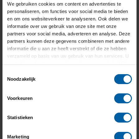
We gebruiken cookies om content en advertenties te
obtained. You can arrange payment of tuition fees via
personaliseren, om functies voor social media te bieden
Studielink.
en om ons websiteverkeer te analyseren. Ook delen we
informatie over uw gebruik van onze site met onze
partners voor social media, adverteren en analyse. Deze
partners kunnen deze gegevens combineren met andere
informatie die u aan ze heeft verstrekt of die ze hebben
verzameld op basis van uw gebruik van hun services. U
gaat akkoord met onze cookies als u onze website blijft
Do you have the Dutch nationality or an
gebruiken.
Toestemmingsselectie
EU/EEA nationality, or the nationality of
Noodzakelijk
Switzerland or Suriname?
?
Voorkeuren
YES
Statistieken
NO
Marketing