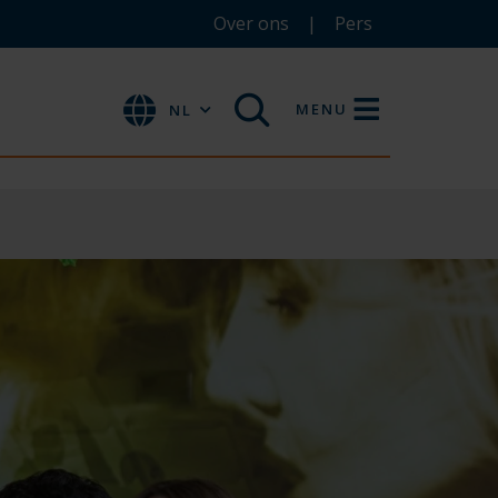
Over ons
Pers
MENU
NL