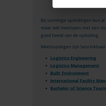
Bij sommige opleidingen kun je
maar wél meelopen met een stud
goed beeld van de opleiding.
Meeloopdagen zijn beschikbaar 
Logistics Engineering
Logistics Management
Built Environment
International Facility M
Bachelor of Science Tour