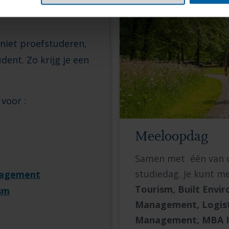
 niet proefstuderen,
ent. Zo krijg je een
voor :
Meeloopdag
Samen met één van o
studiedag.
Je kunt m
anagement
Tourism,
Built Envir
ism
Management, Logisti
Management, MBA I