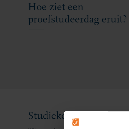
Hoe ziet een
proefstudeerdag eruit?
Studiekeuzeactiviteite