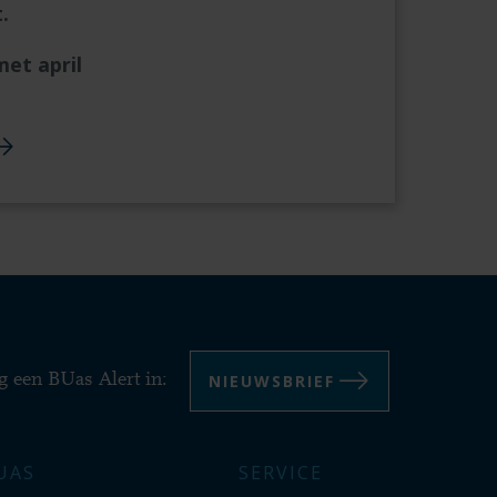
.
et april
NIEUWSBRIEF
g een BUas Alert in:
UAS
SERVICE