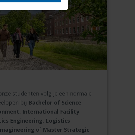
nze studenten volg je een normale
eelopen bij
Bachelor of Science
onment, International Facility
cs Engineering, Logistics
magineering
of
Master Strategic