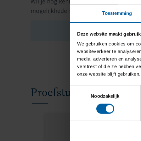
Wil je nog kennismaken met onze opleidin
mogelijkheden.
Toestemming
Persoonlijk adviesgespr
Deze website maakt gebruik
We gebruiken cookies om cont
websiteverkeer te analyseren
media, adverteren en analys
verstrekt of die ze hebben v
onze website blijft gebruiken.
Toestemmingsselectie
Proefstuderen of meel
Noodzakelijk