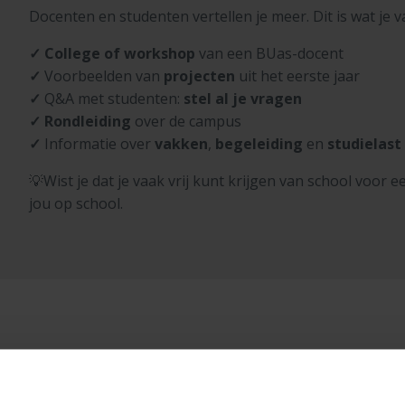
Docenten en studenten vertellen je meer. Dit is wat j
✓ College of workshop
van een BUas-docent
✓
Voorbeelden van
projecten
uit het eerste jaar
✓
Q&A met studenten:
stel al je vragen
✓
Rondleiding
over de campus
✓
Informatie over
vakken
,
begeleiding
en
studielast
💡Wist je dat je vaak vrij kunt krijgen van school voor 
jou op school.
n