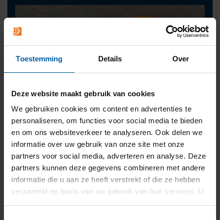
Toestemming
Details
Over
Deze website maakt gebruik van cookies
We gebruiken cookies om content en advertenties te
personaliseren, om functies voor social media te bieden
en om ons websiteverkeer te analyseren. Ook delen we
informatie over uw gebruik van onze site met onze
partners voor social media, adverteren en analyse. Deze
partners kunnen deze gegevens combineren met andere
informatie die u aan ze heeft verstrekt of die ze hebben
Contact
verzameld op basis van uw gebruik van hun services. U
gaat akkoord met onze cookies als u onze website blijft
press@buas.nl
gebruiken.
Toestemmingsselectie